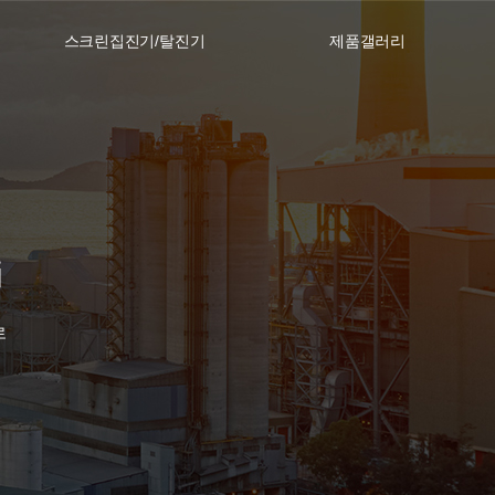
스크린집진기/탈진기
제품갤러리
로