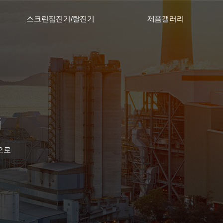
스크린집진기/탈진기
제품갤러리
으로