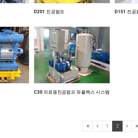
D201 진공펌프
D151 진
C30 의료용진공펌프 듀플렉스 시스템
1
2