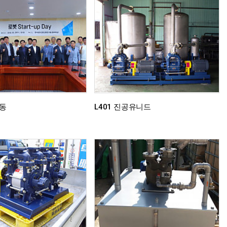
동
L401 진공유니드