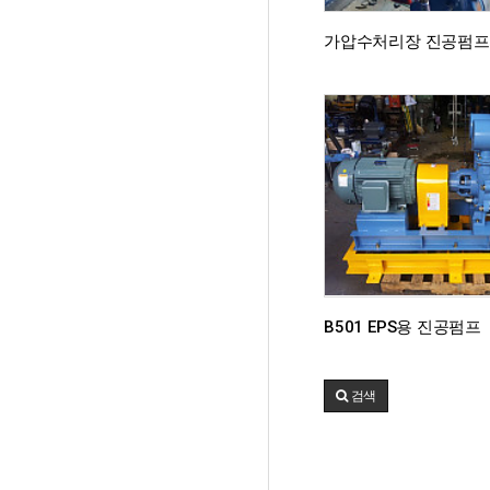
가압수처리장 진공펌프
B501 EPS용 진공펌프
검색