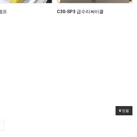
공펌프
C30-SP3 급수리싸이클
정렬