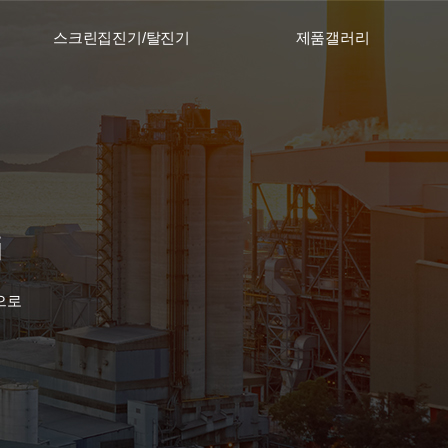
스크린집진기/탈진기
제품갤러리
으로